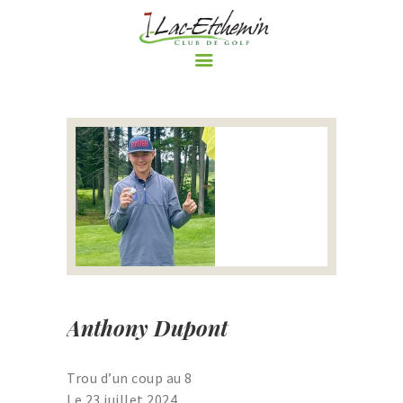
ACCUEIL
LE CLUB DE GOLF
PARCOURS
RÈGLEMENTS ET
POLITIQUES DU CLUB DE
GOLF DE LAC-ETCHEMIN
TARIFS
NOS PROMOTIONS
Anthony Dupont
ÉVÈNEMENTS
BOUTIQUE
Trou d’un coup au 8
LE BLOGUE DU CLUB DE
Le 23 juillet 2024