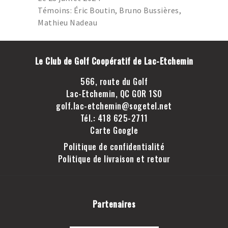
GOLF LAC-ETCHEMIN
Témoins: Éric Boutin, Bruno Bussières,
TROU D’UN COUP
Mathieu Nadeau
JOINDRE LE CLUB DE
GOLF LAC-ETCHEMIN
Le Club de Golf Coopératif de Lac-Etchemin
FACEBOOK
566, route du Golf
INSTAGRAM
Lac-Etchemin, QC G0R 1S0
golf.lac-etchemin@sogetel.net
Tél.: 418 625-2711
Carte Google
Politique de confidentialité
Politique de livraison et retour
Partenaires