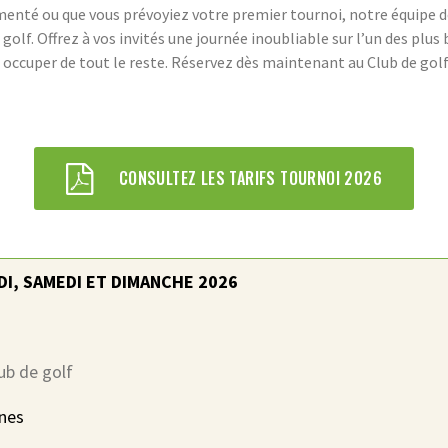
enté ou que vous prévoyiez votre premier tournoi, notre équipe dév
TROU D’UN COUP
olf. Offrez à vos invités une journée inoubliable sur l’un des plus 
JOINDRE LE CLUB DE GOLF
 occuper de tout le reste. Réservez dès maintenant au Club de gol
LAC-ETCHEMIN
FACEBOOK
INSTAGRAM
CONSULTEZ LES TARIFS TOURNOI 2026
I, SAMEDI ET DIMANCHE 2026
ub de golf
nnes