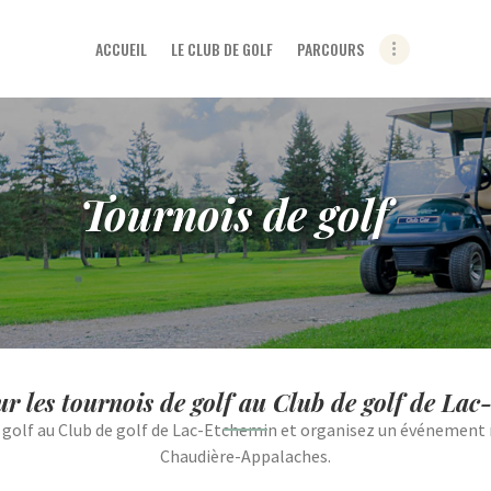
ACCUEIL
ACCUEIL
LE CLUB DE GOLF
PARCOURS
LE CLUB DE GOLF
PARCOURS
RÈGLEMENTS ET POLITIQUES
DU CLUB DE GOLF DE LAC-
Tournois de golf
ETCHEMIN
TARIFS
NOS PROMOTIONS
ÉVÈNEMENTS
BOUTIQUE
ur les tournois de golf au Club de golf de La
de golf au Club de golf de Lac-Etchemin et organisez un événeme
LE BLOGUE DU CLUB DE GOLF
Chaudière-Appalaches.
LAC-ETCHEMIN