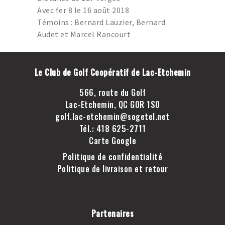
GOLF LAC-ETCHEMIN
Avec fer 8 le 16 août 2018
TROU D’UN COUP
Témoins : Bernard Lauzier, Bernard
Audet et Marcel Rancourt
JOINDRE LE CLUB DE
GOLF LAC-ETCHEMIN
FACEBOOK
Le Club de Golf Coopératif de Lac-Etchemin
INSTAGRAM
566, route du Golf
Lac-Etchemin, QC G0R 1S0
golf.lac-etchemin@sogetel.net
Tél.: 418 625-2711
Carte Google
Politique de confidentialité
Politique de livraison et retour
Partenaires