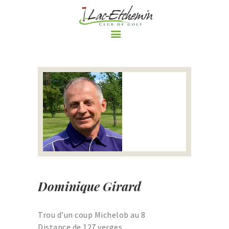
ACCUEIL
LE CLUB DE GOLF
PARCOURS
RÈGLEMENTS ET
POLITIQUES DU CLUB DE
GOLF DE LAC-ETCHEMIN
TARIFS
NOS PROMOTIONS
Dominique Girard
ÉVÈNEMENTS
BOUTIQUE
Trou d’un coup Michelob au 8
LE BLOGUE DU CLUB DE
Distance de 127 verges