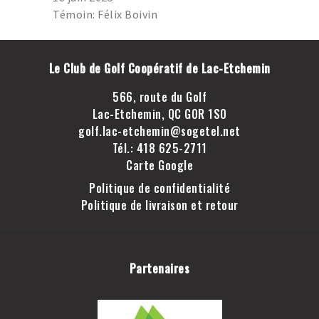
GOLF LAC-ETCHEMIN
Témoin: Félix Boivin
TROU D’UN COUP
JOINDRE LE CLUB DE
Le Club de Golf Coopératif de Lac-Etchemin
GOLF LAC-ETCHEMIN
FACEBOOK
566, route du Golf
Lac-Etchemin, QC G0R 1S0
INSTAGRAM
golf.lac-etchemin@sogetel.net
Tél.: 418 625-2711
Carte Google
Politique de confidentialité
Politique de livraison et retour
Partenaires