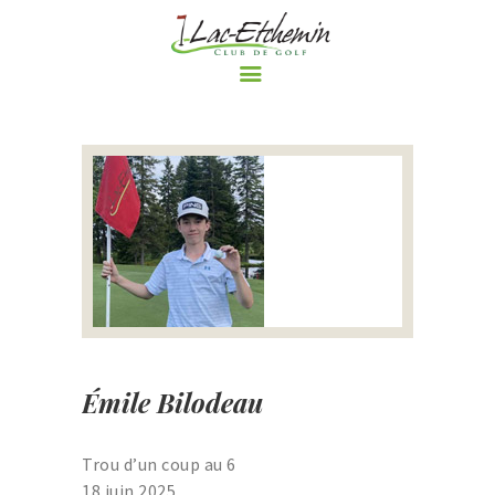
ACCUEIL
LE CLUB DE GOLF
PARCOURS
RÈGLEMENTS ET
POLITIQUES DU CLUB DE
GOLF DE LAC-ETCHEMIN
TARIFS
NOS PROMOTIONS
Émile Bilodeau
ÉVÈNEMENTS
BOUTIQUE
Trou d’un coup au 6
LE BLOGUE DU CLUB DE
18 juin 2025