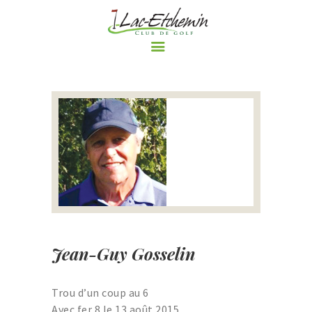
ACCUEIL
LE CLUB DE GOLF
PARCOURS
RÈGLEMENTS ET
POLITIQUES DU CLUB DE
GOLF DE LAC-ETCHEMIN
TARIFS
NOS PROMOTIONS
Jean-Guy Gosselin
ÉVÈNEMENTS
BOUTIQUE
Trou d’un coup au 6
LE BLOGUE DU CLUB DE
Avec fer 8 le 13 août 2015