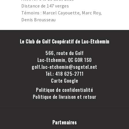
GOLF LAC-ETCHEMIN
Distance de 147 verges
TROU D’UN COUP
Témoins : Marcel Cayouette, Marc Roy,
Denis Brousseau
JOINDRE LE CLUB DE
GOLF LAC-ETCHEMIN
FACEBOOK
Le Club de Golf Coopératif de Lac-Etchemin
INSTAGRAM
566, route du Golf
Lac-Etchemin, QC G0R 1S0
golf.lac-etchemin@sogetel.net
Tél.: 418 625-2711
Carte Google
Politique de confidentialité
Politique de livraison et retour
Partenaires