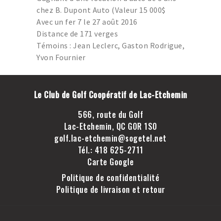
GOLF LAC-ETCHEMIN
chez B. Dupont Auto (Valeur 15 000$
TROU D’UN COUP
Avec un fer 7 le 27 août 2016
Distance de 171 verges
JOINDRE LE CLUB DE
Témoins : Jean Leclerc, Gaston Rodrigue,
GOLF LAC-ETCHEMIN
Yvon Fournier
FACEBOOK
INSTAGRAM
Le Club de Golf Coopératif de Lac-Etchemin
566, route du Golf
Lac-Etchemin, QC G0R 1S0
golf.lac-etchemin@sogetel.net
Tél.: 418 625-2711
Carte Google
Politique de confidentialité
Politique de livraison et retour