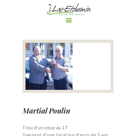
ACCUEIL
LE CLUB DE GOLF
PARCOURS
RÈGLEMENTS ET
POLITIQUES DU CLUB DE
GOLF DE LAC-ETCHEMIN
TARIFS
NOS PROMOTIONS
Martial Poulin
ÉVÈNEMENTS
BOUTIQUE
Trou d’un coup au 17
LE BLOGUE DU CLUB DE
Gagnant d’une location d’auto de 3 ans