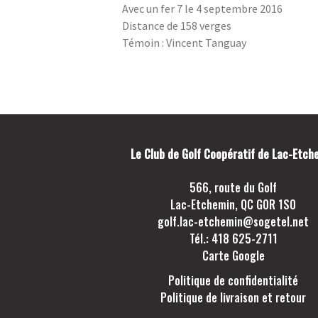
Avec un fer 7 le 4 septembre 2016
Distance de 158 verges
Témoin : Vincent Tanguay
Le Club de Golf Coopératif de Lac-Etch
566, route du Golf
Lac-Etchemin, QC G0R 1S0
golf.lac-etchemin@sogetel.net
Tél.: 418 625-2711
Carte Google
Politique de confidentialité
Politique de livraison et retour