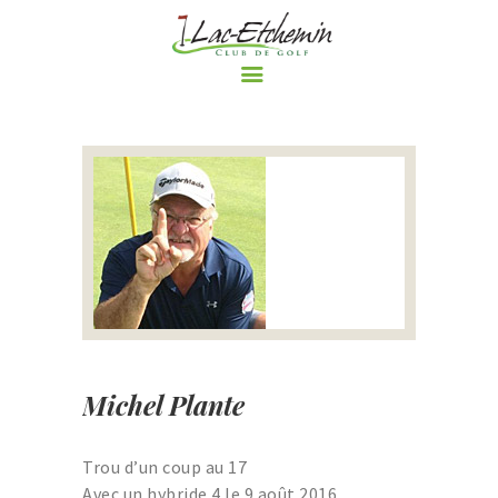
ACCUEIL
LE CLUB DE GOLF
PARCOURS
RÈGLEMENTS ET
POLITIQUES DU CLUB DE
GOLF DE LAC-ETCHEMIN
TARIFS
NOS PROMOTIONS
Michel Plante
ÉVÈNEMENTS
BOUTIQUE
Trou d’un coup au 17
LE BLOGUE DU CLUB DE
Avec un hybride 4 le 9 août 2016