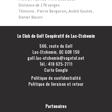
GOLF LAC-ETCHEMIN
Distance de 176 verges
TROU D’UN COUP
Témoins : Pierre Bergeron, André Goulet,
Daniel Bacon
JOINDRE LE CLUB DE
GOLF LAC-ETCHEMIN
FACEBOOK
Le Club de Golf Coopératif de Lac-Etchemin
INSTAGRAM
566, route du Golf
Lac-Etchemin, QC G0R 1S0
golf.lac-etchemin@sogetel.net
Tél.: 418 625-2711
Carte Google
Politique de confidentialité
Politique de livraison et retour
Partenaires