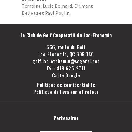
GOLF LAC-ETCHEMIN
Témoins: Lucie Bernard, Clément
TROU D’UN COUP
Belleau et Paul Poulin
JOINDRE LE CLUB DE
GOLF LAC-ETCHEMIN
Le Club de Golf Coopératif de Lac-Etchemin
FACEBOOK
566, route du Golf
INSTAGRAM
Lac-Etchemin, QC G0R 1S0
golf.lac-etchemin@sogetel.net
Tél.: 418 625-2711
Carte Google
Politique de confidentialité
Politique de livraison et retour
Partenaires