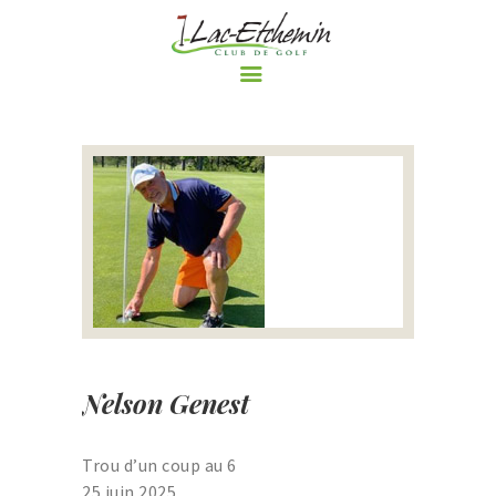
ACCUEIL
LE CLUB DE GOLF
PARCOURS
RÈGLEMENTS ET
POLITIQUES DU CLUB DE
GOLF DE LAC-ETCHEMIN
TARIFS
NOS PROMOTIONS
Nelson Genest
ÉVÈNEMENTS
BOUTIQUE
Trou d’un coup au 6
LE BLOGUE DU CLUB DE
25 juin 2025