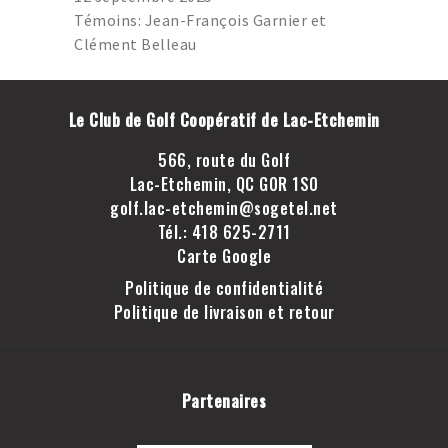
GOLF LAC-ETCHEMIN
Témoins: Jean-François Garnier et
TROU D’UN COUP
Clément Belleau
JOINDRE LE CLUB DE
GOLF LAC-ETCHEMIN
Le Club de Golf Coopératif de Lac-Etchemin
FACEBOOK
566, route du Golf
INSTAGRAM
Lac-Etchemin, QC G0R 1S0
golf.lac-etchemin@sogetel.net
Tél.: 418 625-2711
Carte Google
Politique de confidentialité
Politique de livraison et retour
Partenaires