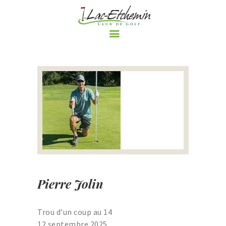
ACCUEIL
LE CLUB DE GOLF
PARCOURS
RÈGLEMENTS ET
POLITIQUES DU CLUB DE
GOLF DE LAC-ETCHEMIN
TARIFS
NOS PROMOTIONS
Pierre Jolin
ÉVÈNEMENTS
BOUTIQUE
Trou d’un coup au 14
LE BLOGUE DU CLUB DE
12 septembre 2025