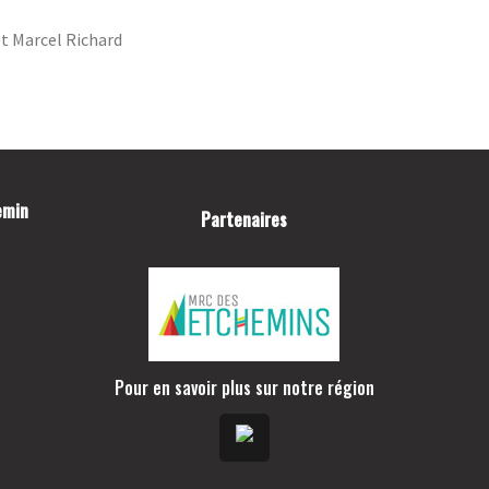
TROU D’UN COUP
t Marcel Richard
JOINDRE LE CLUB DE GOLF
LAC-ETCHEMIN
FACEBOOK
INSTAGRAM
emin
Partenaires
Pour en savoir plus sur notre région