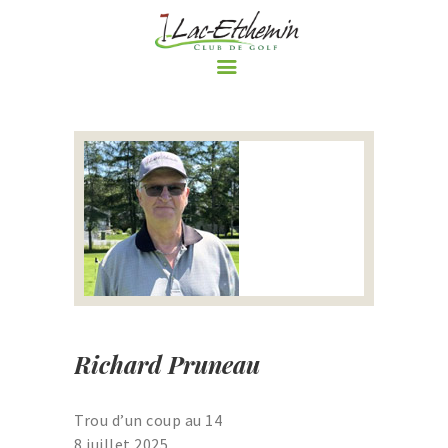
ACCUEIL
LE CLUB DE GOLF
PARCOURS
RÈGLEMENTS ET
POLITIQUES DU CLUB DE
GOLF DE LAC-ETCHEMIN
TARIFS
NOS PROMOTIONS
Richard Pruneau
ÉVÈNEMENTS
BOUTIQUE
Trou d’un coup au 14
LE BLOGUE DU CLUB DE
8 juillet 2025