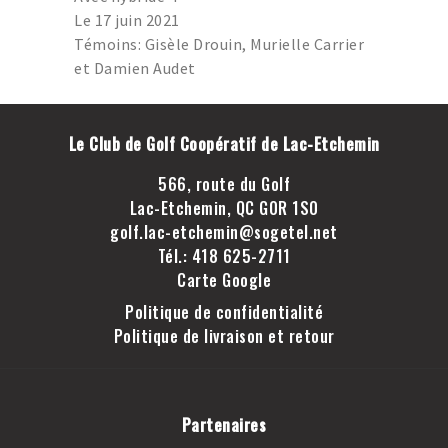
GOLF LAC-ETCHEMIN
Le 17 juin 2021
TROU D’UN COUP
Témoins: Gisèle Drouin, Murielle Carrier
et Damien Audet
JOINDRE LE CLUB DE
GOLF LAC-ETCHEMIN
FACEBOOK
Le Club de Golf Coopératif de Lac-Etchemin
INSTAGRAM
566, route du Golf
Lac-Etchemin, QC G0R 1S0
golf.lac-etchemin@sogetel.net
Tél.: 418 625-2711
Carte Google
Politique de confidentialité
Politique de livraison et retour
Partenaires