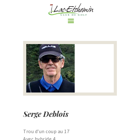
ACCUEIL
LE CLUB DE GOLF
PARCOURS
RÈGLEMENTS ET
POLITIQUES DU CLUB DE
GOLF DE LAC-ETCHEMIN
TARIFS
NOS PROMOTIONS
Serge Deblois
ÉVÈNEMENTS
BOUTIQUE
Trou d’un coup au 17
LE BLOGUE DU CLUB DE
Avec hybride 4